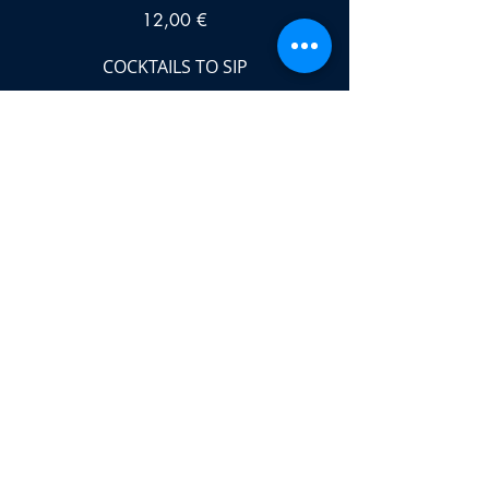
12,00 €
COCKTAILS TO SIP
Negroni
Manhattan
14,00 €
COCKTAILS SIGNATURE
The Sneakers
Long Island
Pink Panther
L'Artus
Gentlemen
15,00 €
ALCOOL - ALCOHOL
Havana Club 3y